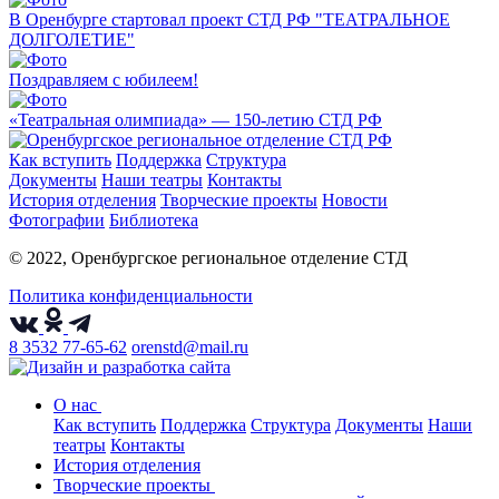
В Оренбурге стартовал проект СТД РФ "ТЕАТРАЛЬНОЕ
ДОЛГОЛЕТИЕ"
Поздравляем с юбилеем!
«Театральная олимпиада» — 150-летию СТД РФ
Как вступить
Поддержка
Структура
Документы
Наши театры
Контакты
История отделения
Творческие проекты
Новости
Фотографии
Библиотека
© 2022, Оренбургское региональное отделение СТД
Политика конфиденциальности
8 3532 77-65-62
orenstd@mail.ru
О нас
Как вступить
Поддержка
Структура
Документы
Наши
театры
Контакты
История отделения
Творческие проекты