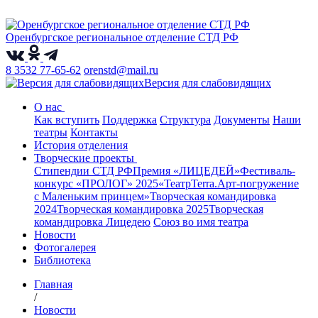
Оренбургское региональное отделение СТД РФ
8 3532 77-65-62
orenstd@mail.ru
Версия для слабовидящих
О нас
Как вступить
Поддержка
Структура
Документы
Наши
театры
Контакты
История отделения
Творческие проекты
Стипендии СТД РФ
Премия «ЛИЦЕДЕЙ»
Фестиваль-
конкурс «ПРОЛОГ» 2025
«ТеатрТеrra.Арт-погружение
с Маленьким принцем»
Творческая командировка
2024
Творческая командировка 2025
Творческая
командировка Лицедею
Союз во имя театра
Новости
Фотогалерея
Библиотека
Главная
/
Новости