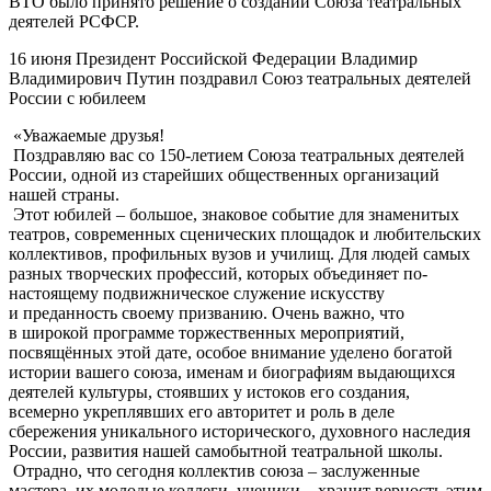
ВТО было принято решение о создании Союза театральных
деятелей РСФСР.
16 июня Президент Российской Федерации Владимир
Владимирович Путин поздравил Союз театральных деятелей
России с юбилеем
«Уважаемые друзья!
Поздравляю вас со 150-летием Союза театральных деятелей
России, одной из старейших общественных организаций
нашей страны.
Этот юбилей – большое, знаковое событие для знаменитых
театров, современных сценических площадок и любительских
коллективов, профильных вузов и училищ. Для людей самых
разных творческих профессий, которых объединяет по-
настоящему подвижническое служение искусству
и преданность своему призванию. Очень важно, что
в широкой программе торжественных мероприятий,
посвящённых этой дате, особое внимание уделено богатой
истории вашего союза, именам и биографиям выдающихся
деятелей культуры, стоявших у истоков его создания,
всемерно укреплявших его авторитет и роль в деле
сбережения уникального исторического, духовного наследия
России, развития нашей самобытной театральной школы.
Отрадно, что сегодня коллектив союза – заслуженные
мастера, их молодые коллеги, ученики – хранит верность этим