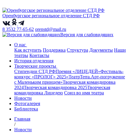
Оренбургское региональное отделение СТД РФ
8 3532 77-65-62
orenstd@mail.ru
Версия для слабовидящих
О нас
Как вступить
Поддержка
Структура
Документы
Наши
театры
Контакты
История отделения
Творческие проекты
Стипендии СТД РФ
Премия «ЛИЦЕДЕЙ»
Фестиваль-
конкурс «ПРОЛОГ» 2025
«ТеатрТеrra.Арт-погружение
с Маленьким принцем»
Творческая командировка
2024
Творческая командировка 2025
Творческая
командировка Лицедею
Союз во имя театра
Новости
Фотогалерея
Библиотека
Главная
/
Новости