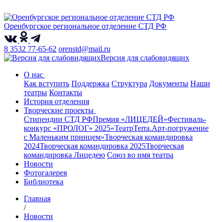
Оренбургское региональное отделение СТД РФ
8 3532 77-65-62
orenstd@mail.ru
Версия для слабовидящих
О нас
Как вступить
Поддержка
Структура
Документы
Наши
театры
Контакты
История отделения
Творческие проекты
Стипендии СТД РФ
Премия «ЛИЦЕДЕЙ»
Фестиваль-
конкурс «ПРОЛОГ» 2025
«ТеатрТеrra.Арт-погружение
с Маленьким принцем»
Творческая командировка
2024
Творческая командировка 2025
Творческая
командировка Лицедею
Союз во имя театра
Новости
Фотогалерея
Библиотека
Главная
/
Новости