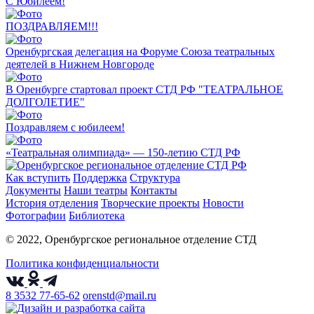
С Юбилеем!
ПОЗДРАВЛЯЕМ!!!
Оренбургская делегация на Форуме Союза театральных
деятелей в Нижнем Новгороде
В Оренбурге стартовал проект СТД РФ "ТЕАТРАЛЬНОЕ
ДОЛГОЛЕТИЕ"
Поздравляем с юбилеем!
«Театральная олимпиада» — 150-летию СТД РФ
Как вступить
Поддержка
Структура
Документы
Наши театры
Контакты
История отделения
Творческие проекты
Новости
Фотографии
Библиотека
© 2022, Оренбургское региональное отделение СТД
Политика конфиденциальности
8 3532 77-65-62
orenstd@mail.ru