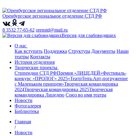
Оренбургское региональное отделение СТД РФ
8 3532 77-65-62
orenstd@mail.ru
Версия для слабовидящих
О нас
Как вступить
Поддержка
Структура
Документы
Наши
театры
Контакты
История отделения
Творческие проекты
Стипендии СТД РФ
Премия «ЛИЦЕДЕЙ»
Фестиваль-
конкурс «ПРОЛОГ» 2025
«ТеатрТеrra.Арт-погружение
с Маленьким принцем»
Творческая командировка
2024
Творческая командировка 2025
Творческая
командировка Лицедею
Союз во имя театра
Новости
Фотогалерея
Библиотека
Главная
/
Новости