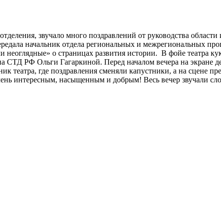
деления, звучало много поздравлений от руководства области и
передала начальник отдела региональных и межрегиональных пр
неоглядные» о страницах развития истории. В фойе театра куко
ена СТД РФ Ольги Гагаркиной. Перед началом вечера на экране
ик театра, где поздравления сменяли капустники, а на сцене пр
ень интересным, насыщенным и добрым! Весь вечер звучали слов