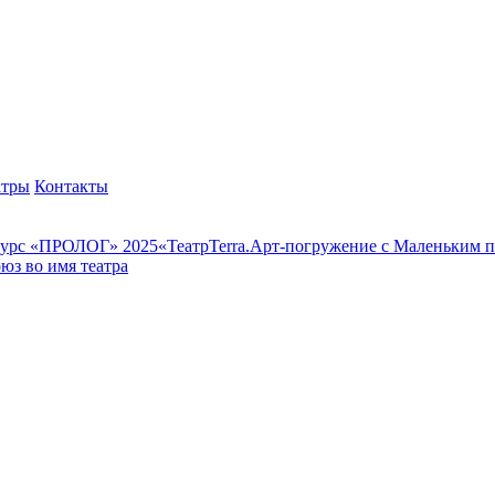
атры
Контакты
курс «ПРОЛОГ» 2025
«ТеатрТеrra.Арт-погружение с Маленьким 
юз во имя театра