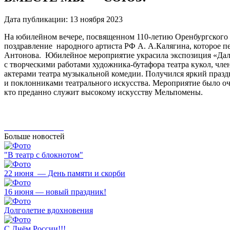
Дата публикации:
13 ноября 2023
На юбилейном вечере, посвященном 110-летию Оренбургского от
поздравление народного артиста РФ А. А.Калягина, которое 
Антонова. Юбилейное мероприятие украсила экспозиция «Дали 
с творческими работами художника-бутафора театра кукол, чл
актерами театра музыкальной комедии. Получился яркий праздн
и поклонниками театрального искусства. Мероприятие было оч
кто преданно служит высокому искусству Мельпомены.
Больше новостей
"В театр с блокнотом"
22 июня — День памяти и скорби
16 июня — новый праздник!
Долголетие вдохновения
С Днём России!!!