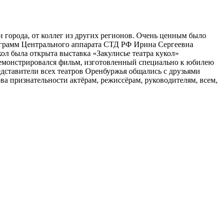
 города, от коллег из других регионов. Очень ценным было
ограмм Центрального аппарата СТД РФ Ирина Сергеевна
л была открыта выставка «Закулисье театра кукол»
 демонстрировался фильм, изготовленный специально к юбилею
едставители всех театров Оренбуржья общались с друзьями
а признательности актёрам, режиссёрам, руководителям, всем,