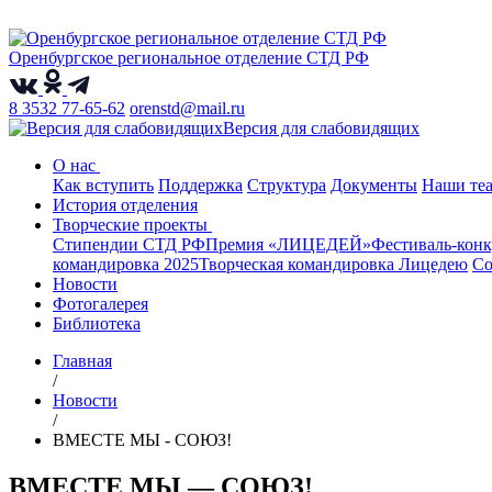
Оренбургское региональное отделение СТД РФ
8 3532 77-65-62
orenstd@mail.ru
Версия для слабовидящих
О нас
Как вступить
Поддержка
Структура
Документы
Наши те
История отделения
Творческие проекты
Стипендии СТД РФ
Премия «ЛИЦЕДЕЙ»
Фестиваль-кон
командировка 2025
Творческая командировка Лицедею
Со
Новости
Фотогалерея
Библиотека
Главная
/
Новости
/
ВМЕСТЕ МЫ - СОЮЗ!
ВМЕСТЕ МЫ — СОЮЗ!