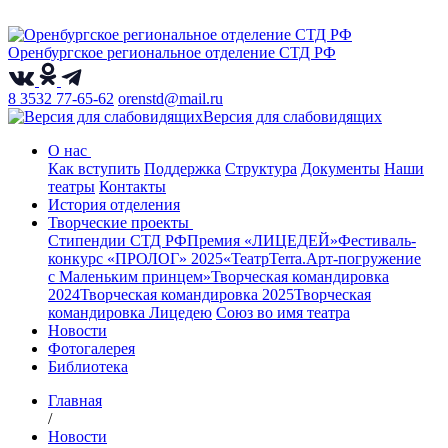
Оренбургское региональное отделение СТД РФ
8 3532 77-65-62
orenstd@mail.ru
Версия для слабовидящих
О нас
Как вступить
Поддержка
Структура
Документы
Наши
театры
Контакты
История отделения
Творческие проекты
Стипендии СТД РФ
Премия «ЛИЦЕДЕЙ»
Фестиваль-
конкурс «ПРОЛОГ» 2025
«ТеатрТеrra.Арт-погружение
с Маленьким принцем»
Творческая командировка
2024
Творческая командировка 2025
Творческая
командировка Лицедею
Союз во имя театра
Новости
Фотогалерея
Библиотека
Главная
/
Новости