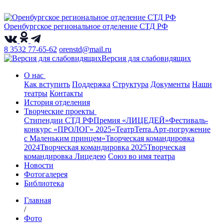
Оренбургское региональное отделение СТД РФ
8 3532 77-65-62
orenstd@mail.ru
Версия для слабовидящих
О нас
Как вступить
Поддержка
Структура
Документы
Наши
театры
Контакты
История отделения
Творческие проекты
Стипендии СТД РФ
Премия «ЛИЦЕДЕЙ»
Фестиваль-
конкурс «ПРОЛОГ» 2025
«ТеатрТеrra.Арт-погружение
с Маленьким принцем»
Творческая командировка
2024
Творческая командировка 2025
Творческая
командировка Лицедею
Союз во имя театра
Новости
Фотогалерея
Библиотека
Главная
/
Фото