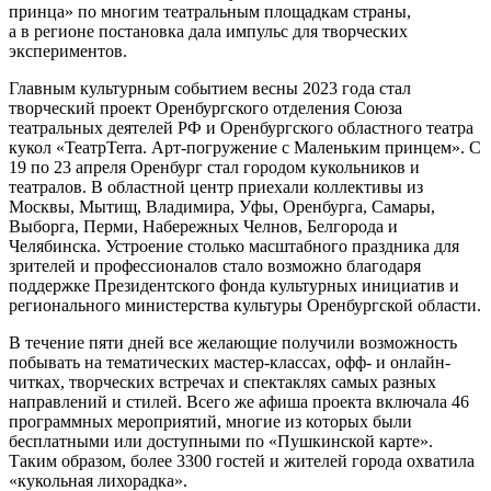
принца» по многим театральным площадкам страны,
а в регионе постановка дала импульс для творческих
экспериментов.
Главным культурным событием весны 2023 года стал
творческий проект Оренбургского отделения Союза
театральных деятелей РФ и Оренбургского областного театра
кукол «ТеатрTerra. Арт-погружение с Маленьким принцем». С
19 по 23 апреля Оренбург стал городом кукольников и
театралов. В областной центр приехали коллективы из
Москвы, Мытищ, Владимира, Уфы, Оренбурга, Самары,
Выборга, Перми, Набережных Челнов, Белгорода и
Челябинска. Устроение столько масштабного праздника для
зрителей и профессионалов стало возможно благодаря
поддержке Президентского фонда культурных инициатив и
регионального министерства культуры Оренбургской области.
В течение пяти дней все желающие получили возможность
побывать на тематических мастер-классах, офф- и онлайн-
читках, творческих встречах и спектаклях самых разных
направлений и стилей. Всего же афиша проекта включала 46
программных мероприятий, многие из которых были
бесплатными или доступными по «Пушкинской карте».
Таким образом, более 3300 гостей и жителей города охватила
«кукольная лихорадка».