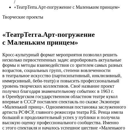
/
«ТеатрТеrra.Арт-погружение с Маленьким принцем»
Творческие проекты
«ТеатрТеrra.Арт-погружение
с Маленьким принцем»
Кросс-культурный формат мероприятия позволил решить
несколько первостепенных задач: апробировать актуальные
формы и методы взаимодействия со зрителем самых разных
возрастов, социальных групп, степени вовлеченности
в театральное искусство (партисипативный, инклюзивный,
иммерсивный, беби-театр) и повысить профессиональный
уровень творческих коллективов. Своё название проект
получил благодаря знаменательному событию: в 1963 г.
в Оренбургском государственном областном театре кукол
впервые в СССР поставлен спектакль по сказке Экзюпери
«Маленький принц». Одноименная постановка заслуженного
артиста РСФСР, главного режиссера театра Р.Б. Ренца имела
большой и продолжительный успех у публики и получила
высокую оценку профессионального сообщества. Именно
с этого спектакля и началось успешное шествие «Маленького