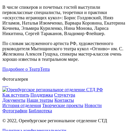
В числе спикеров и почетных гостей выступили
первоклассные специалисты, теоретики и практики
«искусства играющих кукол»: Борис Голдовский, Нияз
Игламов, Наталья Изюмченко, Варвара Коровина, Екатерина
Кочнева, Эльмира Куриленко, Нина Монова, Лариса
Никитина, Сергей Тараканов, Владимир Флейшер.
По словам заслуженного артиста РФ, художественного
руководителя Мытищинского театра кукол «Огниво» им. С.
Железкина Алексея Гущука, спикеры мастер-классов очень
хорошо известны в театральном мире.
Подробнее о ТеатрТеrra
Фотогалерея
Как вступить
Поддержка
Структура
Документы
Наши театры
Контакты
История отделения
Творческие проекты
Новости
Фотографии
Библиотека
© 2022, Оренбургское региональное отделение СТД
Политика конфиденциальности