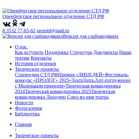
Оренбургское региональное отделение СТД РФ
8 3532 77-65-62
orenstd@mail.ru
Версия для слабовидящих
О нас
Как вступить
Поддержка
Структура
Документы
Наши
театры
Контакты
История отделения
Творческие проекты
Стипендии СТД РФ
Премия «ЛИЦЕДЕЙ»
Фестиваль-
конкурс «ПРОЛОГ» 2025
«ТеатрТеrra.Арт-погружение
с Маленьким принцем»
Творческая командировка
2024
Творческая командировка 2025
Творческая
командировка Лицедею
Союз во имя театра
Новости
Фотогалерея
Библиотека
Главная
/
Творческие проекты